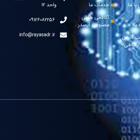
با ما
خدمات ما
واحد 12
آکادمی هوش
09126082256
 ما
مصنوعی آیصدر
info@rayasadr.ir
ت آدرس
رتباطی