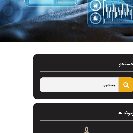
ستجو
یوند ها