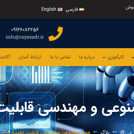
خوش
فارسی
English
09126082256
info@rayasadr.ir
کارآموزی
درباره ما
تماس با ما
ارتباط آسان
آکادم
عی و مهندسی قابلیت 
بلاگ
هوش مصنوعی و مهندسی قابلیت اطمینان