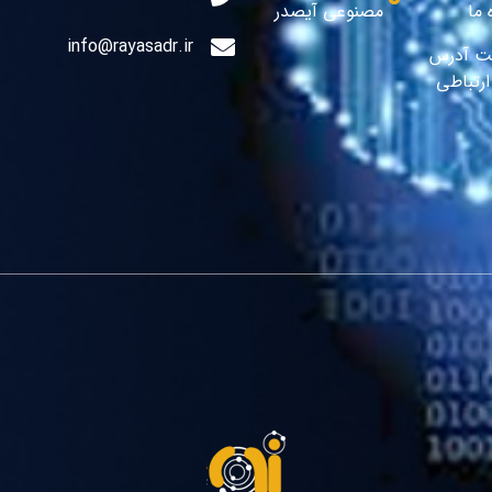
 ما
مصنوعی آیصدر
info@rayasadr.ir
ت آدرس
رتباطی