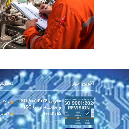
آخرین اخبار
دسترسی
معرفی ISO 9001:2026
بلاگ
و مقایسه آن با ISO
9001:2015
تماس 
2 اسفند 1404