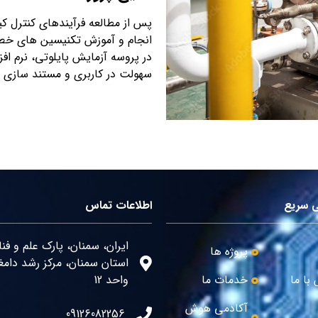
پس از مطالعه فرآیندهای کنترل ک
انجام و آموزش تکنیسین های خط تو
در پروسه آزمایش پایلوتی، نرم افز
سهولت در کاربری و مستند سازی 
 سریع
اطلاعات تماس
ایران، سمنان، پارک علم و فن
پروژه ها
استان سمنان، مرکز رشد دامغ
با ما
خدمات ما
واحد 12
آکادمی هوش
09126082256