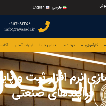
خوش
فارسی
English
09126082256
info@rayasadr.ir
کارآموزی
درباره ما
تماس با ما
ارتباط آسان
آکادم
زی نرم افزار ثبت و پا
فرآیندهای صنعتی